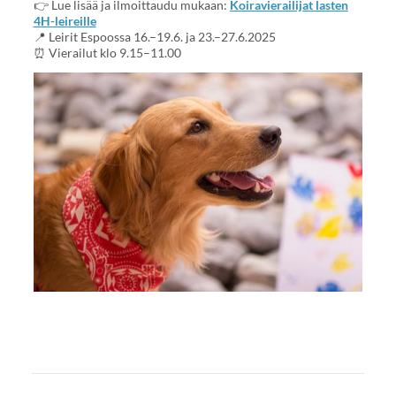
👉 Lue lisää ja ilmoittaudu mukaan:
Koiravierailijat lasten
4H-leireille
📍 Leirit Espoossa 16.–19.6. ja 23.–27.6.2025
⏰ Vierailut klo 9.15–11.00