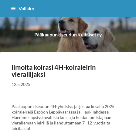
Siirry
Valikko
sivun
sisältöön
Pääkaupunkiseudun Kultaiset ry
Ilmoita koirasi 4H-koiraleirin
vierailijaksi
12.5.2025
Pääkaupunkiseudun 4H-yhdistys järjestää kesällä 2025
koiraleirejä Espoon Leppävaarassa ja Haukilahdessa.
Haemme lapsiystävällisiä koiria ja heidän omistajiaan
vierailemaan leirillä ja ilahduttamaan 7–12-vuotiaita
leiriläisiä!