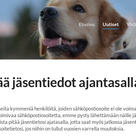
y
Etusivu
Uutiset
Yhdi
ää jäsentiedot ajantasall
ita kymmeniä henkilöitä, joiden sähköpostiosoite ei ole voima
 toimivaa sähköpostiosoitetta, emme pysty lähettämään näille j
ista pitää jäsentietosi ajatasalla, jotta saat myös jatkossa jäs
oitetietosi, jos niihin on tullut vuosien varrella muutoksia.