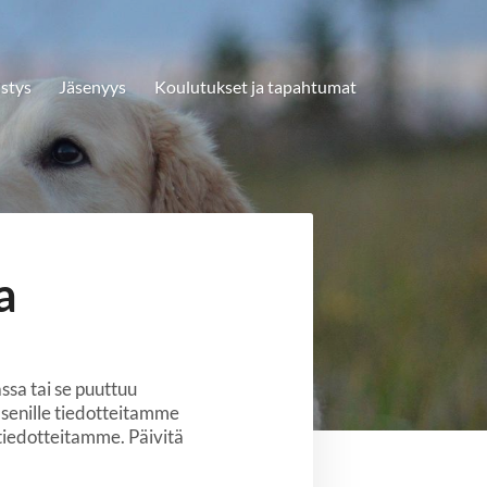
stys
Jäsenyys
Koulutukset ja tapahtumat
a
ssa tai se puuttuu
äsenille tiedotteitamme
entiedotteitamme. Päivitä