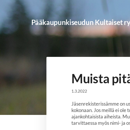
Siirry
sivun
sisältöön
Pääkaupunkiseudun Kultaiset r
Muista pit
1.3.2022
Jäsenrekisterissämme on use
kokonaan. Jos meillä ei ole
ajankohtaisista aiheista. Mu
tarvittaessa myös nimi- ja os