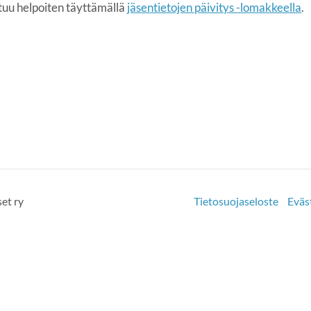
stuu helpoiten täyttämällä
jäsentietojen päivitys -lomakkeella
.
et ry
Tietosuojaseloste
Eväs