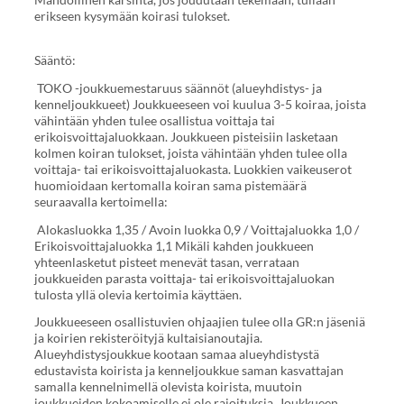
erikseen kysymään koirasi tulokset.
Sääntö:
TOKO -joukkuemestaruus säännöt (alueyhdistys- ja
kenneljoukkueet) Joukkueeseen voi kuulua 3-5 koiraa, joista
vähintään yhden tulee osallistua voittaja tai
erikoisvoittajaluokkaan. Joukkueen pisteisiin lasketaan
kolmen koiran tulokset, joista vähintään yhden tulee olla
voittaja- tai erikoisvoittajaluokasta. Luokkien vaikeuserot
huomioidaan kertomalla koiran sama pistemäärä
seuraavalla kertoimella:
Alokasluokka 1,35 / Avoin luokka 0,9 / Voittajaluokka 1,0 /
Erikoisvoittajaluokka 1,1 Mikäli kahden joukkueen
yhteenlasketut pisteet menevät tasan, verrataan
joukkueiden parasta voittaja- tai erikoisvoittajaluokan
tulosta yllä olevia kertoimia käyttäen.
Joukkueeseen osallistuvien ohjaajien tulee olla GR:n jäseniä
ja koirien rekisteröityjä kultaisianoutajia.
Alueyhdistysjoukkue kootaan samaa alueyhdistystä
edustavista koirista ja kenneljoukkue saman kasvattajan
samalla kennelnimellä olevista koirista, muutoin
joukkueiden kokoamiselle ei ole rajoituksia. Joukkueen