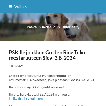
Siirry
Valikko
sivun
sisältöön
Pääkaupunkiseudun Kultaiset ry
PSK:lle joukkue Golden Ring Toko
mestaruuteen Sievi 3.8. 2024
18.7.2024
Oletko ilmoittautunut Kultaistennoutajien
rotumestaruuskokeeseen, joka pidetään Sievissä 3.8. 2024.
Ilmoittaudu nyt PSK:n joukkueeseen!
Ilmoita halukkuutesi 22.7.2024 mennessä.
Heli.vpirtti@gmail.com
Mahdollinen karsinta, jos joudutaan tekemään, tullaan