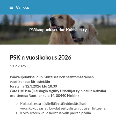
Siirry
Valikko
sivun
sisältöön
Pääkaupunkiseudun Kultaiset ry
PSK:n vuosikokous 2026
13.2.2026
Pääkaupunkiseudun Kultaiset ry:n sääntömääräinen
vuosikokous järjestetään
torstaina 12.3.2026 klo 18.30
Cafe HAUssa (Helsingin Agility Urheilijat ry:n hallin kahvila)
osoitteessa Ruosilankuja 14, 00440 Helsinki.
Kokouksessa käsitellään sääntömääräiset
vuosikokousasiat. Löydät esityslistan uutisen liitteenä.
Kokoukseen voi osallistua vain paikan päällä.