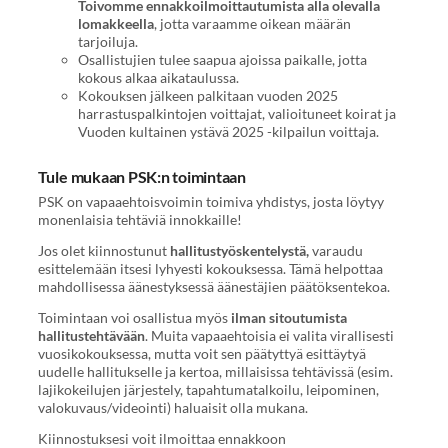
Toivomme ennakkoilmoittautumista alla olevalla
lomakkeella
, jotta varaamme oikean määrän
tarjoiluja.
Osallistujien tulee saapua ajoissa paikalle, jotta
kokous alkaa aikataulussa.
Kokouksen jälkeen palkitaan vuoden 2025
harrastuspalkintojen voittajat, valioituneet koirat ja
Vuoden kultainen ystävä 2025 -kilpailun voittaja.
Tule mukaan PSK:n toimintaan
PSK on vapaaehtoisvoimin toimiva yhdistys, josta löytyy
monenlaisia tehtäviä innokkaille!
Jos olet kiinnostunut
hallitustyöskentelystä,
varaudu
esittelemään itsesi lyhyesti kokouksessa. Tämä helpottaa
mahdollisessa äänestyksessä äänestäjien päätöksentekoa.
Toimintaan voi osallistua myös
ilman sitoutumista
hallitustehtävään
. Muita vapaaehtoisia ei valita virallisesti
vuosikokouksessa, mutta voit sen päätyttyä esittäytyä
uudelle hallitukselle ja kertoa, millaisissa tehtävissä (esim.
lajikokeilujen järjestely, tapahtumatalkoilu, leipominen,
valokuvaus/videointi) haluaisit olla mukana.
Kiinnostuksesi voit ilmoittaa ennakkoon