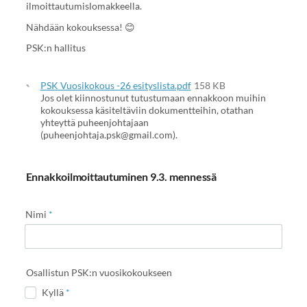
ilmoittautumislomakkeella.
Nähdään kokouksessa! 😊
PSK:n hallitus
PSK Vuosikokous -26 esityslista.pdf
158 KB
Jos olet kiinnostunut tutustumaan ennakkoon muihin
kokouksessa käsiteltäviin dokumentteihin, otathan
yhteyttä puheenjohtajaan
(puheenjohtaja.psk@gmail.com).
Ennakkoilmoittautuminen 9.3. mennessä
Nimi
*
Osallistun PSK:n vuosikokoukseen
Kyllä
*