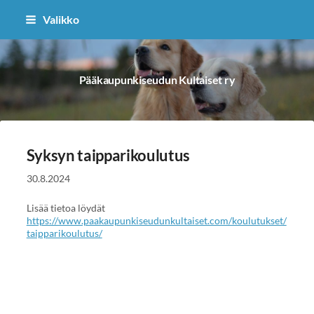
Siirry
Valikko
sivun
sisältöön
Pääkaupunkiseudun Kultaiset ry
Syksyn taipparikoulutus
30.8.2024
Lisää tietoa löydät
https://www.paakaupunkiseudunkultaiset.com/koulutukset/
taipparikoulutus/