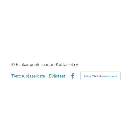
©
Pääkaupunkiseudun Kultaiset ry
Tietosuojaseloste
Evästeet
Tehty Yhdistysavaimella
Facebook