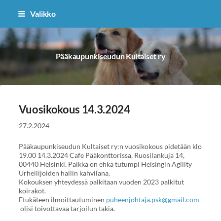
Siirry
Valikko
sivun
sisältöön
Pääkaupunkiseudun Kultaiset ry
Vuosikokous 14.3.2024
27.2.2024
Pääkaupunkiseudun Kultaiset ry:n vuosikokous pidetään klo
19.00 14.3.2024 Cafe Pääkonttorissa, Ruosilankuja 14,
00440 Helsinki. Paikka on ehkä tutumpi Helsingin Agility
Urheilijoiden hallin kahvilana.
Kokouksen yhteydessä palkitaan vuoden 2023 palkitut
koirakot.
Etukäteen ilmoittautuminen
puheenjohtaja.psk@gmail.com
olisi toivottavaa tarjoilun takia.