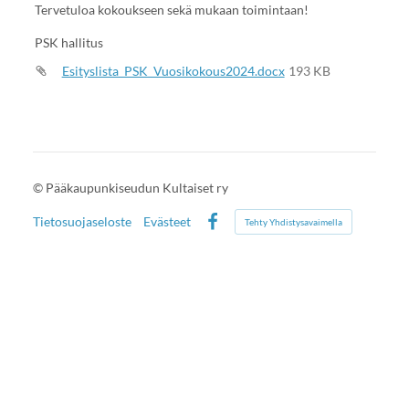
Tervetuloa kokoukseen sekä mukaan toimintaan!
PSK hallitus
Esityslista_PSK_Vuosikokous2024.docx
193 KB
©
Pääkaupunkiseudun Kultaiset ry
Tietosuojaseloste
Evästeet
Tehty Yhdistysavaimella
Facebook