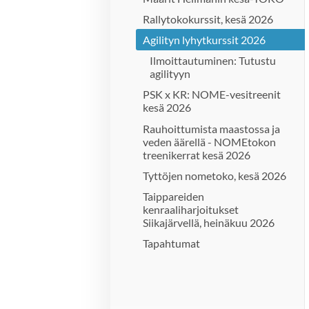
Rallytokokurssit, kesä 2026
Agilityn lyhytkurssit 2026
Ilmoittautuminen: Tutustu
agilityyn
PSK x KR: NOME-vesitreenit
kesä 2026
Rauhoittumista maastossa ja
veden äärellä - NOMEtokon
treenikerrat kesä 2026
Tyttöjen nometoko, kesä 2026
Taippareiden
kenraaliharjoitukset
Siikajärvellä, heinäkuu 2026
Tapahtumat