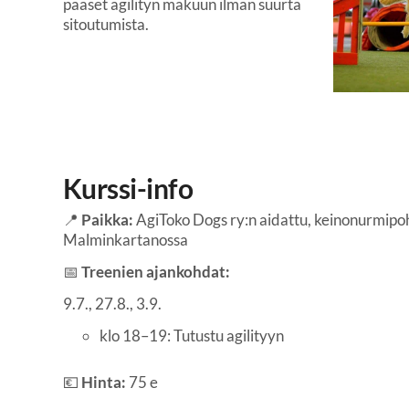
pääset agilityn makuun ilman suurta
sitoutumista.
Kurssi-info
📍
Paikka:
AgiToko Dogs ry:n aidattu, keinonurmipoh
Malminkartanossa
📅
Treenien ajankohdat:
9.7., 27.8., 3.9.
klo 18–19: Tutustu agilityyn
💶
Hinta:
75 e