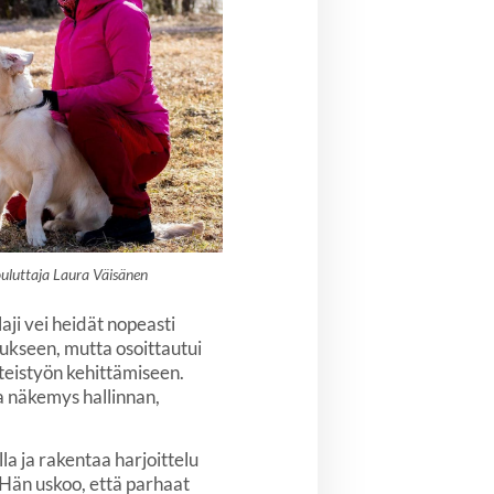
uluttaja Laura Väisänen
aji vei heidät nopeasti
tukseen, mutta osoittautui
yhteistyön kehittämiseen.
 näkemys hallinnan,
la ja rakentaa harjoittelu
 Hän uskoo, että parhaat