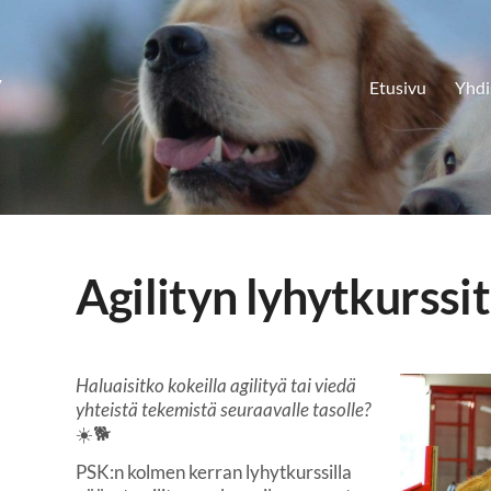
y
Etusivu
Yhdi
Agilityn lyhytkurssi
Haluaisitko kokeilla agilityä tai viedä
yhteistä tekemistä seuraavalle tasolle?
☀️🐕
PSK:n kolmen kerran lyhytkurssilla