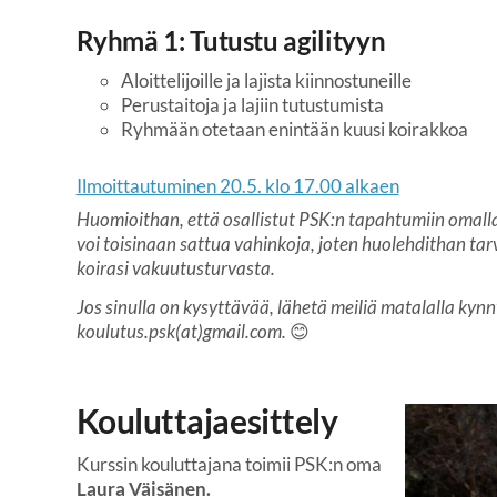
Ryhmä 1: Tutustu agilityyn
Aloittelijoille ja lajista kiinnostuneille
Perustaitoja ja lajiin tutustumista
Ryhmään otetaan enintään kuusi koirakkoa
Ilmoittautuminen 20.5. klo 17.00 alkaen
Huomioithan, että osallistut PSK:n tapahtumiin omalla
voi toisinaan sattua vahinkoja, joten huolehdithan tar
koirasi vakuutusturvasta.
Jos sinulla on kysyttävää, lähetä meiliä matalalla kyn
koulutus.psk(at)gmail.com.
😊
Kouluttajaesittely
Kurssin kouluttajana toimii PSK:n oma
Laura Väisänen.