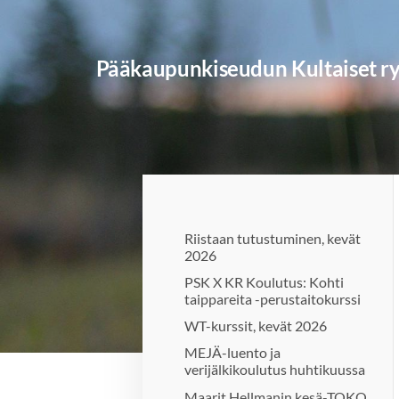
Siirry
sivun
sisältöön
Pääkaupunkiseudun Kultaiset r
Riistaan tutustuminen, kevät
2026
PSK X KR Koulutus: Kohti
taippareita -perustaitokurssi
WT-kurssit, kevät 2026
MEJÄ-luento ja
verijälkikoulutus huhtikuussa
Maarit Hellmanin kesä-TOKO