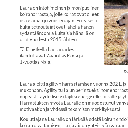
Laura on intohimoinen ja monipuolinen
koiraharrastaja, jolle koirat ovat olleet
osa elämää jo vuosien ajan. Erityisesti
kultaisetnoutajat ovat lähellä hänen
sydäntään: omia kultaisia hänellä on
ollut vuodesta 2015 lähtien.
Tällä hetkellä Lauran arkea
ilahduttavat 7‑vuotias Koda ja
1‑vuotias Nala.
Ko
Laura aloitti agilityn harrastamisen vuonna 2021, ja l
mukanaan. Agility tuli alun perin tueksi nomeharras
nopeasti täydelliseksi lajiksi energiselle koiralle ja 
Harrastuksen myötä Lauralle on muodostunut vahva
motivaation ja yhdessä tekemisen merkityksestä.
Kouluttajana Lauralle on tärkeää edetä koiran ehdoil
koiran oivaltamisen, ilon ja aidon yhteistyön varaan.