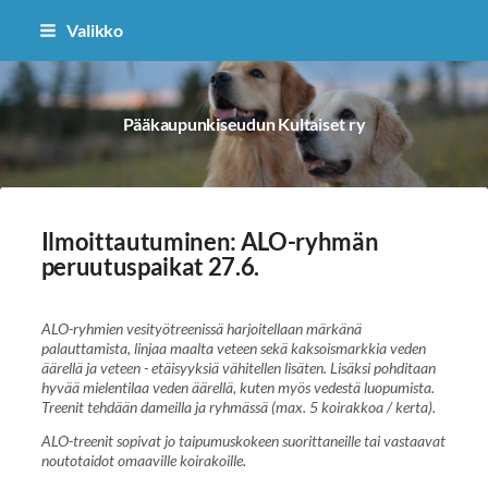
Siirry
Valikko
sivun
sisältöön
Pääkaupunkiseudun Kultaiset ry
Ilmoittautuminen: ALO-ryhmän
peruutuspaikat 27.6.
ALO-ryhmien vesityötreenissä harjoitellaan märkänä
palauttamista, linjaa maalta veteen sekä kaksoismarkkia veden
äärellä ja veteen - etäisyyksiä vähitellen lisäten. Lisäksi pohditaan
hyvää mielentilaa veden äärellä, kuten myös vedestä luopumista.
Treenit tehdään dameilla ja ryhmässä (max. 5 koirakkoa / kerta).
ALO-treenit sopivat jo taipumuskokeen suorittaneille tai vastaavat
noutotaidot omaaville koirakoille.