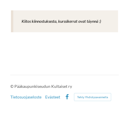
Kiitos kiinnostuksesta, kurssikerrat ovat täynnä :)
©
Pääkaupunkiseudun Kultaiset ry
Tietosuojaseloste
Evästeet
Tehty Yhdistysavaimella
Facebook