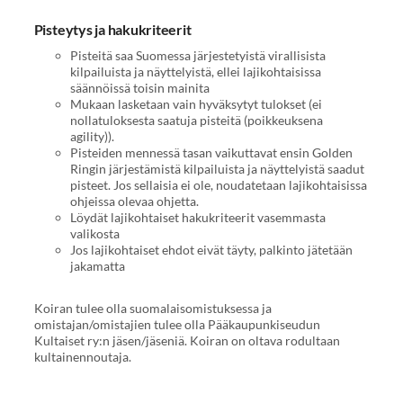
Pisteytys ja hakukriteerit
Pisteitä saa Suomessa järjestetyistä virallisista
kilpailuista ja näyttelyistä, ellei lajikohtaisissa
säännöissä toisin mainita
Mukaan lasketaan vain hyväksytyt tulokset (ei
nollatuloksesta saatuja pisteitä (poikkeuksena
agility)).
Pisteiden mennessä tasan vaikuttavat ensin Golden
Ringin järjestämistä kilpailuista ja näyttelyistä saadut
pisteet. Jos sellaisia ei ole, noudatetaan lajikohtaisissa
ohjeissa olevaa ohjetta.
Löydät lajikohtaiset hakukriteerit vasemmasta
valikosta
Jos lajikohtaiset ehdot eivät täyty, palkinto jätetään
jakamatta
Koiran tulee olla suomalaisomistuksessa ja
omistajan/omistajien tulee olla Pääkaupunkiseudun
Kultaiset ry:n jäsen/jäseniä. Koiran on oltava rodultaan
kultainennoutaja.