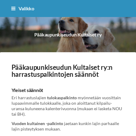
Siirry
Valikko
sivun
sisältöön
Pääkaupunkiseudun Kultaiset ry
Pääkaupunkiseudun Kultaiset ry:n
harrastuspalkintojen säännöt
Yleiset säännöt
Eri harrastuslajien
tulokaspalkinto
myönnetään vuosittain
lupaavimmalle tulokkaalle, joka on aloittanut kilpailu-
uransa kuluneena kalenterivuonna (mukaan ei lasketa NOU
tai BH).
Vuoden kultainen -palkinto
jaetaan kunkin lajin parhaalle
lajin pisteytyksen mukaan.