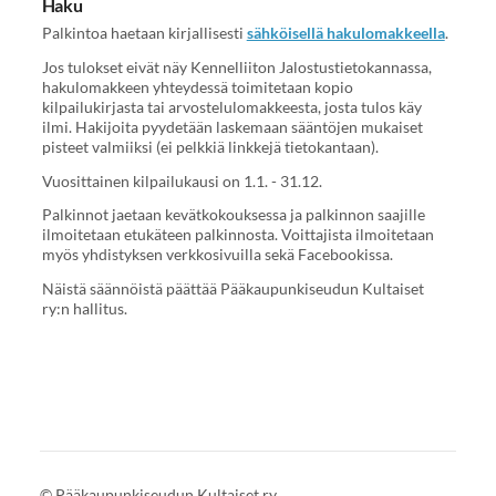
Haku
Palkintoa haetaan kirjallisesti
sähköisellä hakulomakkeella
.
Jos tulokset eivät näy Kennelliiton Jalostustietokannassa,
hakulomakkeen yhteydessä toimitetaan kopio
kilpailukirjasta tai arvostelulomakkeesta, josta tulos käy
ilmi. Hakijoita pyydetään laskemaan sääntöjen mukaiset
pisteet valmiiksi (ei pelkkiä linkkejä tietokantaan).
Vuosittainen kilpailukausi on 1.1. - 31.12.
Palkinnot jaetaan kevätkokouksessa ja palkinnon saajille
ilmoitetaan etukäteen palkinnosta. Voittajista ilmoitetaan
myös yhdistyksen verkkosivuilla sekä Facebookissa.
Näistä säännöistä päättää Pääkaupunkiseudun Kultaiset
ry:n hallitus.
©
Pääkaupunkiseudun Kultaiset ry