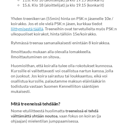
15.6. Klo 18 (aloittelijat) ja klo 19.15 (konkarit)
Yhden treenikerran (55min) hinta on PSK:n jäsenelle 10e /
koirakko. Jos et ole vielä PSK:n jäsen, kurkkaa tiedot
liittymisestä täällä
. Treeneihin ovat tervetulleita myös PSK:n
ulkopuoliset koirakot, hinta tällöin 15e/koirakko.
Ryhmässä treenaa samanaikaisesti enintään 8 koirakkoa.
Ilmoittaudu mukaan alla olevalla lomakkeella.
Ilmoittautuminen on sitova..
Huomioithan, että koiralla tulee olla rokotukset kunnossa.
Kurssille ei valitettavasti voi osallistua nartun kanssa, jolla
on juoksut. Jos koira sairastuu tai loukkaantuu, eikä voi
osallistua kurssille, palautamme maksun eläinlääkärin
todistusta vastaan Suomen Kennelliiton sääntöjen
mukaisesti.
Mitä treeneissä tehdään?
Nome-etuliitteestä huolimatta
treeneissä ei tehdä
välttämättä yhtään noutoa
, vaan fokus on koiran (ja
ohjaajan) mielentilan jumppaamisessa.