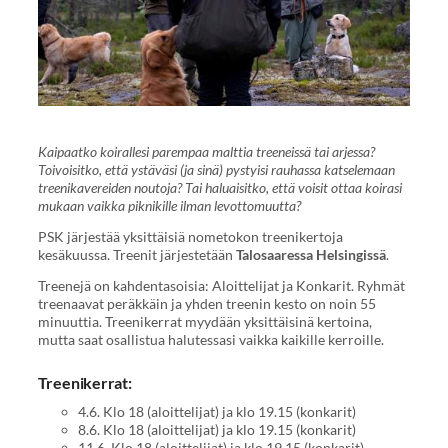
Kaipaatko koirallesi parempaa malttia treeneissä tai arjessa?
Toivoisitko, että ystäväsi (ja sinä) pystyisi rauhassa katselemaan
treenikavereiden noutoja? Tai haluaisitko, että voisit ottaa koirasi
mukaan vaikka piknikille ilman levottomuutta?
PSK järjestää yksittäisiä nometokon treenikertoja
kesäkuussa. Treenit järjestetään
Talosaaressa Helsingissä
.
Treenejä on kahdentasoisia: Aloittelijat ja Konkarit. Ryhmät
treenaavat peräkkäin ja yhden treenin kesto on noin 55
minuuttia. Treenikerrat myydään yksittäisinä kertoina,
mutta saat osallistua halutessasi vaikka kaikille kerroille.
Treenikerrat:
4.6. Klo 18 (aloittelijat) ja klo 19.15 (konkarit)
8.6. Klo 18 (aloittelijat) ja klo 19.15 (konkarit)
11.6. Klo 18 (aloittelijat) ja klo 19.15 (konkarit)