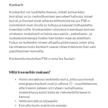
Konkarit:
Konkariksi voi luokitella itsensä, mikäli esimerkiksi
koirallasi on jo rauhoittumisen perusteet hallussa, toiset
koirat ja ihmiset eivät aiheuta kiihtymistä tai jos PSK:n
nometokot ovat sinulle jo tuttuja ja kaipaat lisähaastetta
treenikerroille. Konkareiden ryhmässä treenataan koirien
viretason mukaisesti erilaisia seuraamis-, paikallaolo-, ja
luoksetulotreenejä lisäten häiriöiden määrää asteittain.
Fokus on kuitenkin vireen alhaalla pitämisessä, joten aina
tarvittaessa myös konkarit saavat ottaa treeninsä ihan vain
passittamisen kannalta.
Konkareita kouluttaa PSK:n oma Ina Suutari.
Mitä treeneihin mukaan?
Hyvin ennakkoon lenkitetty koira, jotta suurimmat
energiapurkaukset ovat jo ulkona 🙂 - suosittelemme,
että treenin jälkeen siirrytään rauhallisessa
mielentilassa kohti kotia (ei riehulenkille kaverin
kanssa)
Vettä koiralle ja ohjaajalle
Koiralle hyvin maistuvia nameja