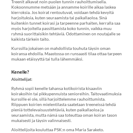
Treenit alkavat noin puolen tunnin rauhoittumisella.
Kokoonnumme metsään ja annamme koirille aikaa laskea
kierroksia. Jos koirat rentoutuvat, voidaan tehdä kevyitä
harjoituksia, kuten seuraamista tai paikallaoloa. Sinä
kuitenkin tunnet koirasi ja tarpeenne parhaiten, kerralla saa
myös harjoitella passittamista koko tunnin, vaikka muu
ryhmä suorittaisikin tehtäviä. Odottaminen on noutajalle se
kaikista tärkein taito.
Kurssilla jokaisen on mahdollista touhuta täysin oman
koiransa ehdoilla. Maastossa on runsaasti tilaa ottaa tarpeen
mukaan etäisyyttä tai tulla lähemmäksi.
Kenelle?
Aloittelijat:
Ryhmä sopii kenelle tahansa kotikoirista kisaaviin
koirakoihin tai pikkupennuista senioreihin. Taitovaatimuksia
kurssille ei ole, sillä harjoittelemme rauhoittumista.
Riippuen koirien mielentilasta saatetaan treeneissä tehdä
pieniä tottelevaisuustehtäviä, kuten paikallaoloa ja
seuraamista, mutta nämä saa toteuttaa oman koiran tason
mukaisesti ja täysin valinnaisesti.
Aloittelijoita kouluttaa PSK:n oma Maria Saraketo.