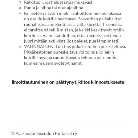
Retkituoli, jos haluat istua mukavasti
Panta ja hihna tai noutajahihna
Kiireetön ja avoin mieli: rauhoittuminen porukassa
on useille koirille haastavaa. Saavuthan paikalle itse
rauhallisessa mielentilassa, vältä kiirettä. Treeneissä
ei tarvitse häpeillä mitään, ja kaikki keskittyvät omiin
koiriinsa. Valmistauduthan, että treeneissä ei tehdä
juuri mitään aktiivista (jos palelet, pue lämpimästi).
VALINNAINEN: Luu tms pitkäkestoinen pureskeltava.
Pitkäkestoinen pureskeltava voi toimia joillekin
koirille hyvänä rauhoittavana keinona paremmin,
kuin esim usein syötetyt namit.
Ilmoittautuminen on päättynyt, kiitos kiinnostuksesta!
©
Pääkaupunkiseudun Kultaiset ry