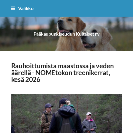
Siirry
Valikko
sivun
sisältöön
Pääkaupunkiseudun Kultaiset ry
Rauhoittumista maastossa ja veden
äärellä - NOMEtokon treenikerrat,
kesä 2026